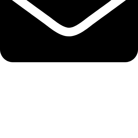
info@medrelic.ru
УСЛУГИ
Регистрация медицинских изделий РФ
Регистрация медизделий ЕАЭС
Ускоренная регистрация
Внесение изменений в РУ и РД с экспертизой