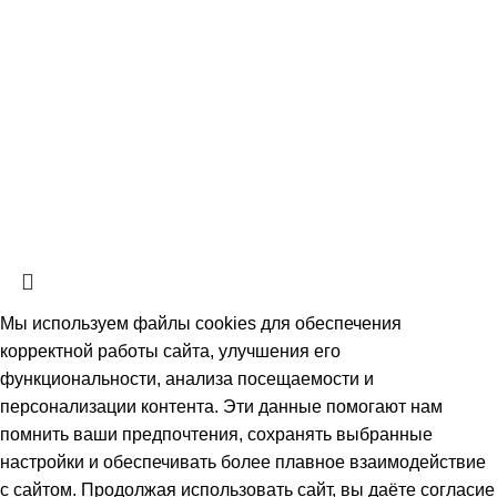
Материалы сайта являются объектами авторского права.
Запрещается копирование, распространение, любое
использование информации и объектов без
предварительного согласия правообладателя.
ЗАЩИЩЕНО ЗАКОНОМ РОССИЙСКОЙ ФЕДЕРАЦИИ ОТ
09.07.93Г. №5351-1 «ОБ АВТОРСКОМ ПРАВЕ И
СМЕЖНЫХ ПРАВАХ» (с изменениями от 19 июля 1995 г.,
20 июля 2004 г.).
Мы используем файлы cookies для обеспечения
корректной работы сайта, улучшения его
функциональности, анализа посещаемости и
персонализации контента. Эти данные помогают нам
помнить ваши предпочтения, сохранять выбранные
настройки и обеспечивать более плавное взаимодействие
с сайтом. Продолжая использовать сайт, вы даёте согласие